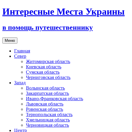
Интересные Места Украины
в помощь путешественнику
Перейти
Меню
к
содержимому
Главная
Север
Житомирская область
Киевская область
Сумская область
Черниговская область
Запад
Волынская область
Закарпатская область
Ивано-Франковская область
Львовская область
Ровенская область
Тернопольская область
Хмельницкая область
Черновицкая область
Центр