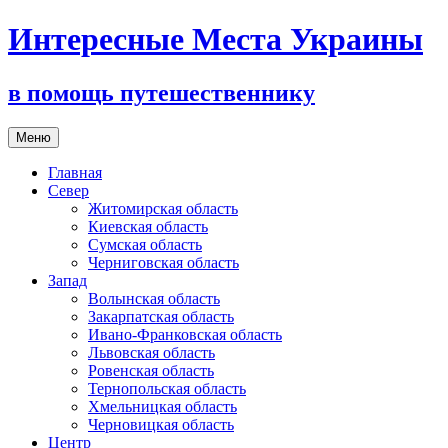
Интересные Места Украины
в помощь путешественнику
Перейти
Меню
к
содержимому
Главная
Север
Житомирская область
Киевская область
Сумская область
Черниговская область
Запад
Волынская область
Закарпатская область
Ивано-Франковская область
Львовская область
Ровенская область
Тернопольская область
Хмельницкая область
Черновицкая область
Центр