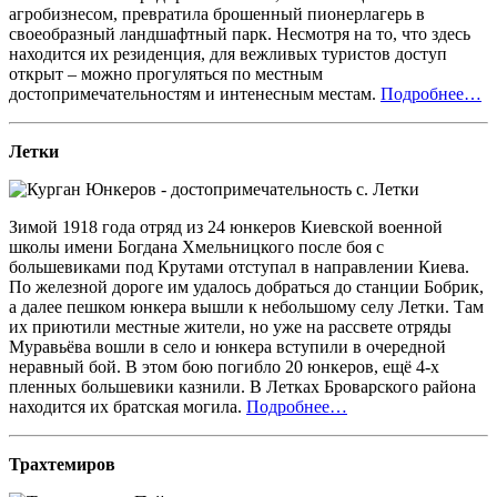
агробизнесом, превратила брошенный пионерлагерь в
своеобразный ландшафтный парк. Несмотря на то, что здесь
находится их резиденция, для вежливых туристов доступ
открыт – можно прогуляться по местным
достопримечательностям и интенесным местам.
Подробнее…
Летки
Зимой 1918 года отряд из 24 юнкеров Киевской военной
школы имени Богдана Хмельницкого после боя с
большевиками под Крутами отступал в направлении Киева.
По железной дороге им удалось добраться до станции Бобрик,
а далее пешком юнкера вышли к небольшому селу Летки. Там
их приютили местные жители, но уже на рассвете отряды
Муравьёва вошли в село и юнкера вступили в очередной
неравный бой. В этом бою погибло 20 юнкеров, ещё 4-х
пленных большевики казнили. В Летках Броварского района
находится их братская могила.
Подробнее…
Трахтемиров