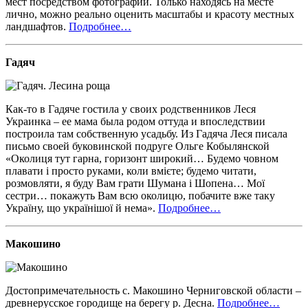
мест посредством фотографии. Только находясь на месте
лично, можно реально оценить масштабы и красоту местных
ландшафтов.
Подробнее…
Гадяч
Как-то в Гадяче гостила у своих родственников Леся
Украинка – ее мама была родом оттуда и впоследствии
построила там собственную усадьбу. Из Гадяча Леся писала
письмо своей буковинской подруге Ольге Кобылянской
«Околиця тут гарна, горизонт широкий… Будемо човном
плавати і просто руками, коли вмієте; будемо читати,
розмовляти, я буду Вам грати Шумана і Шопена… Мої
сестри… покажуть Вам всю околицю, побачите вже таку
Україну, що українішої й нема».
Подробнее…
Макошино
Достопримечательность с. Макошино Черниговской области –
древнерусское городище на берегу р. Десна.
Подробнее…