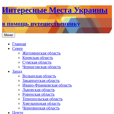
Интересные Места Украины
в помощь путешественнику
Перейти
Меню
к
содержимому
Главная
Север
Житомирская область
Киевская область
Сумская область
Черниговская область
Запад
Волынская область
Закарпатская область
Ивано-Франковская область
Львовская область
Ровенская область
Тернопольская область
Хмельницкая область
Черновицкая область
Центр