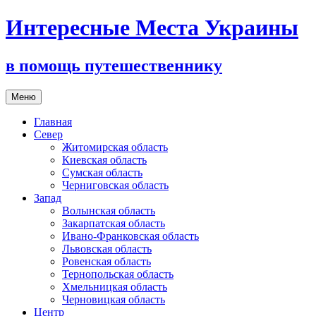
Интересные Места Украины
в помощь путешественнику
Перейти
Меню
к
содержимому
Главная
Север
Житомирская область
Киевская область
Сумская область
Черниговская область
Запад
Волынская область
Закарпатская область
Ивано-Франковская область
Львовская область
Ровенская область
Тернопольская область
Хмельницкая область
Черновицкая область
Центр