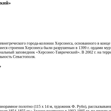
ский»
внегреческого города-колонии Херсонеса, основанного в конце 
ся строения Херсонеса были разрушенын в 1399 г. ордами мурзы
льный заповедник «Херсонес-Таврический». В 2002 г. на терр
ьность Севастополя.
»
анорамное полотно (115 х 14 м, художник Ф. Рубо), рассказыва
ля 1854-1855 гг.» Здание построено в 1902-1905 гг. по пректу 