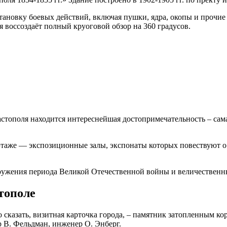
тановку боевых действий, включая пушки, ядра, окопы и прочи
я воссоздаёт полный круоговой обзор на 360 градусов.
астополя находится интереснейшая достопримечательность – са
 этаже — экспозиционные залы, экспонаты которых повествуют о
оружения периода Великой Отечественной войны и величествен
тополе
 сказать, визитная карточка города, – памятник затопленным к
ор В. Фельдман, инженер О. Энберг.