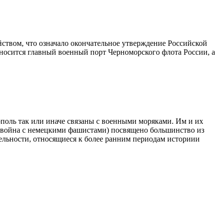
ейством, что означало окончательное утверждение Российской
еносится главный военный порт Черноморского флота России, а
ополь так или иначе связаны с военными моряками. Им и их
. (война с немецкими фашистами) посвящено большинство из
ельности, относящиеся к более ранним периодам историии