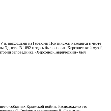
V в. выходцами из Гераклеи Понтийской находятся в черте
 Эдыгея. В 1892 г. здесь был основан Херсонесский музей, в
итории заповедника «Херсонес-Таврический» был
ющее о событиях Крымской войны. Расположено это
инженера О. Энберг и архитектора В. Фельдман.