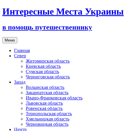
Интересные Места Украины
в помощь путешественнику
Перейти
Меню
к
содержимому
Главная
Север
Житомирская область
Киевская область
Сумская область
Черниговская область
Запад
Волынская область
Закарпатская область
Ивано-Франковская область
Львовская область
Ровенская область
Тернопольская область
Хмельницкая область
Черновицкая область
Центр