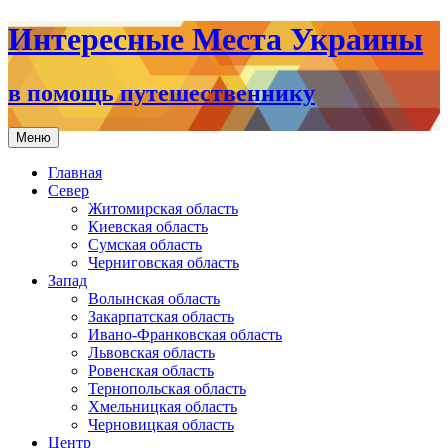
Интересные Места Украины
в помощь путешественнику
Перейти
Меню
к
содержимому
Главная
Север
Житомирская область
Киевская область
Сумская область
Черниговская область
Запад
Волынская область
Закарпатская область
Ивано-Франковская область
Львовская область
Ровенская область
Тернопольская область
Хмельницкая область
Черновицкая область
Центр