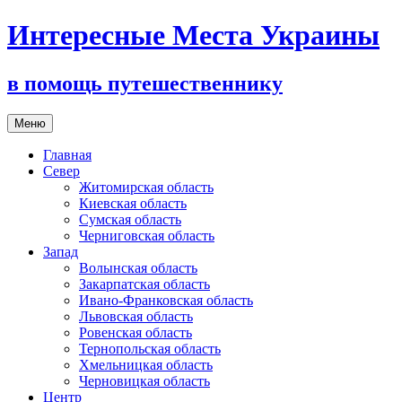
Интересные Места Украины
в помощь путешественнику
Перейти
Меню
к
содержимому
Главная
Север
Житомирская область
Киевская область
Сумская область
Черниговская область
Запад
Волынская область
Закарпатская область
Ивано-Франковская область
Львовская область
Ровенская область
Тернопольская область
Хмельницкая область
Черновицкая область
Центр