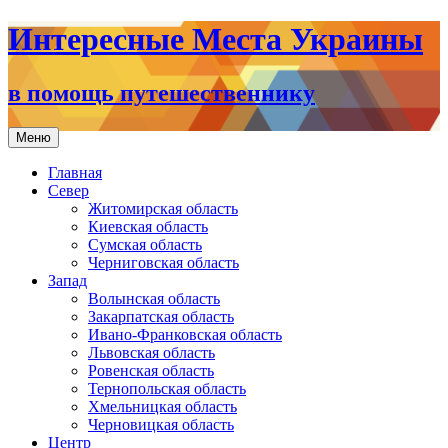
Интересные Места Украины
в помощь путешественнику
Перейти
Меню
к
содержимому
Главная
Север
Житомирская область
Киевская область
Сумская область
Черниговская область
Запад
Волынская область
Закарпатская область
Ивано-Франковская область
Львовская область
Ровенская область
Тернопольская область
Хмельницкая область
Черновицкая область
Центр